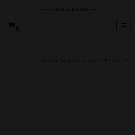
Aller
au
0
contenu
Accueil
\
Vins
\
Château Grand Pey Lescours PRESTIGE – Saint